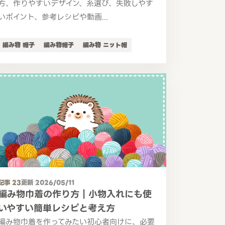
方、作りやすいデザイン、糸選び、失敗しやす
いポイント、参考レシピや動画...
編み物 帽子
編み物帽子
編み物 ニット帽
記事 23
更新 2026/05/11
編み物巾着の作り方｜小物入れにも使
いやすい簡単レシピと考え方
編み物巾着を作ってみたい初心者向けに、必要