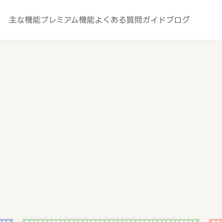
主な機能
プレミアム機能
よくある質問
ガイド
ブログ