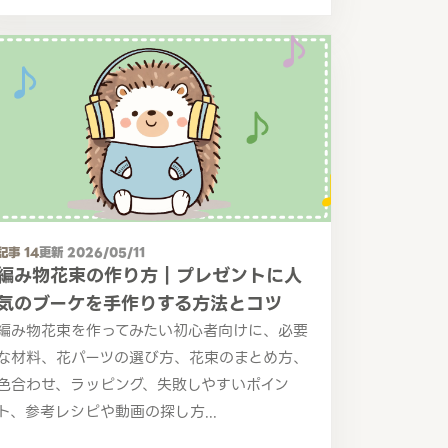
記事 14
更新 2026/05/11
編み物花束の作り方｜プレゼントに人
気のブーケを手作りする方法とコツ
編み物花束を作ってみたい初心者向けに、必要
な材料、花パーツの選び方、花束のまとめ方、
色合わせ、ラッピング、失敗しやすいポイン
ト、参考レシピや動画の探し方...