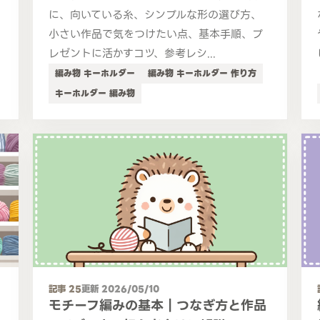
に、向いている糸、シンプルな形の選び方、
、
小さい作品で気をつけたい点、基本手順、プ
レゼントに活かすコツ、参考レシ...
編み物 キーホルダー
編み物 キーホルダー 作り方
キーホルダー 編み物
記事 25
更新 2026/05/10
モチーフ編みの基本｜つなぎ方と作品