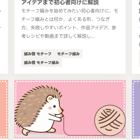
アイデアまで初心者向けに解説
必
モチーフ編みを始めてみたい初心者向けに、モ
チーフ編みとは何か、よくある形、つなぎ
か
方、失敗しやすいポイント、作品アイデア、参
考レシピや動画まで詳しく解説し...
編み物 モチーフ
モチーフ編み
編み物 モチーフ編み