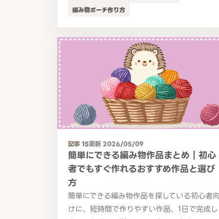
編み物ポーチ作り方
記事 15
更新 2026/05/09
簡単にできる編み物作品まとめ｜初心
者でもすぐ作れるおすすめ作品と選び
方
簡単にできる編み物作品を探している初心者
けに、短時間で作りやすい作品、1日で完成し