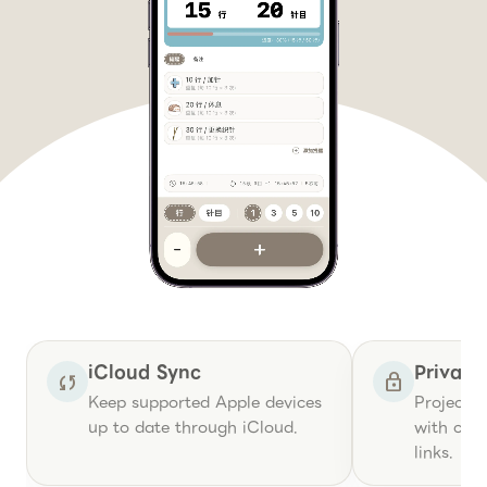
Reasons you can start with conf
iCloud Sync
Privac
sync
lock
Keep supported Apple devices
Project r
up to date through iCloud.
with care
links.