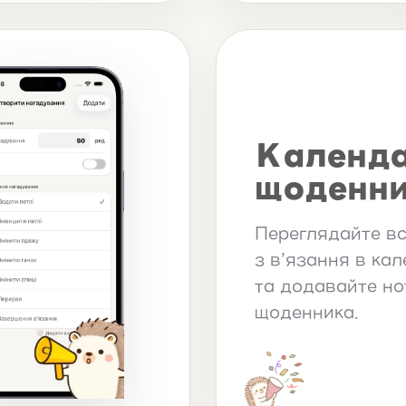
Календа
щоденн
Переглядайте вс
з в’язання в кал
та додавайте но
щоденника.