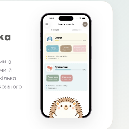
ка
ми з
ми й
кілька
 кожного