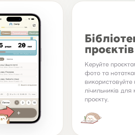
Бібліоте
проєктів
Керуйте проєкта
фото та нотатка
використовуйте 
лічильників для
проєкту.