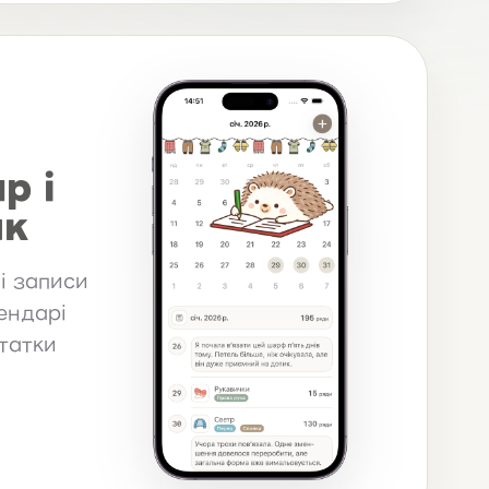
р і
ик
і записи
ендарі
татки