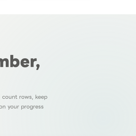
mber,
: count rows, keep
 on your progress