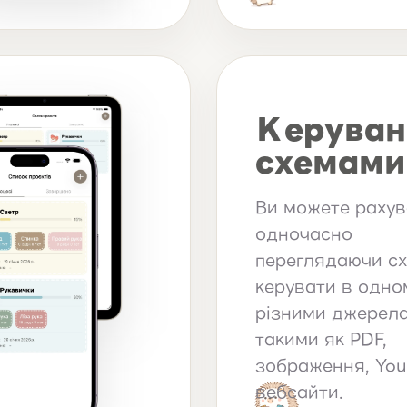
Керуван
схемами
Ви можете рахув
одночасно
переглядаючи сх
керувати в одном
різними джерел
такими як PDF,
зображення, You
вебсайти.