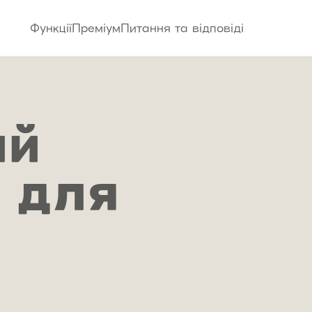
Функції
Преміум
Питання та відповіді
ий
 для