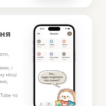
ня
ати,
еми, і
у місці
ами,
Tube та