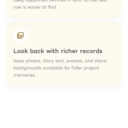
Keep supported devices in sync so the next
row is easier to find.
photo_library
Look back with richer records
Keep photos, diary text, presets, and share
backgrounds available for fuller project
memories.