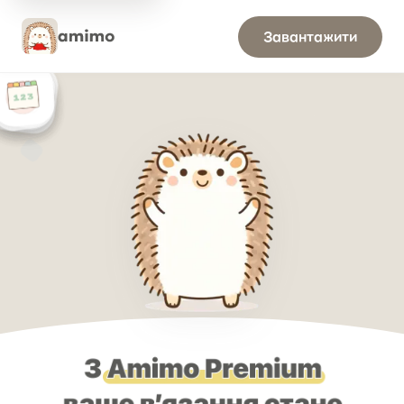
amimo Преміум
Завантажити