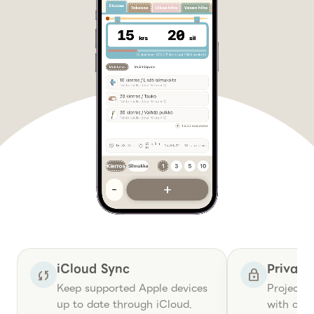
Reasons you can start with conf
iCloud Sync
Privac
sync
lock
Keep supported Apple devices
Project r
up to date through iCloud.
with care