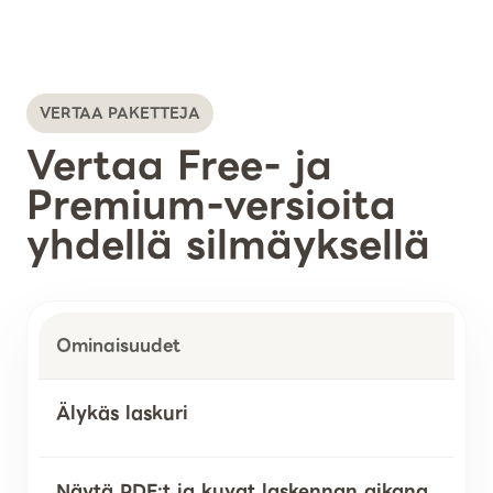
VERTAA PAKETTEJA
Vertaa Free- ja
Premium-versioita
yhdellä silmäyksellä
Ominaisuudet
Älykäs laskuri
Näytä PDF:t ja kuvat laskennan aikana