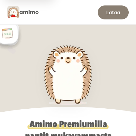
amimo Premium
Lataa