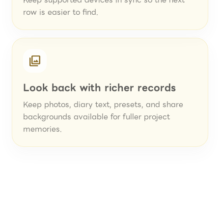
Keep supported devices in sync so the next
row is easier to find.
photo_library
Look back with richer records
Keep photos, diary text, presets, and share
backgrounds available for fuller project
memories.