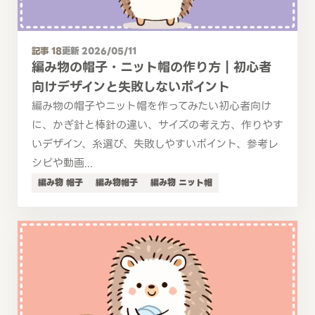
記事 18
更新 2026/05/11
編み物の帽子・ニット帽の作り方｜初心者
向けデザインと失敗しないポイント
編み物の帽子やニット帽を作ってみたい初心者向け
に、かぎ針と棒針の違い、サイズの考え方、作りやす
いデザイン、糸選び、失敗しやすいポイント、参考レ
シピや動画...
編み物 帽子
編み物帽子
編み物 ニット帽