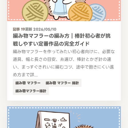
記事 19
更新 2026/05/10
編み物マフラーの編み方｜棒針初心者が挑
戦しやすい定番作品の完全ガイド
編み物マフラーを作ってみたい初心者向けに、必要な
道具、幅と長さの目安、糸選び、棒針とかぎ針の違
い、まっすぐきれいに編むコツ、途中で飽きにくい進
め方まで詳...
編み物 マフラー
編み物 マフラー 棒針
編み物マフラー棒針