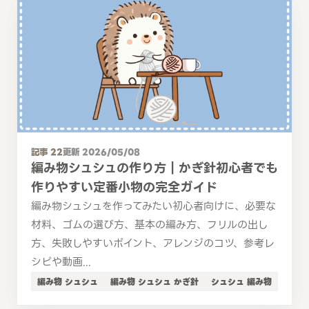
記事 22
更新 2026/05/08
編み物シュシュの作り方｜かぎ針初心者でも
作りやすい定番小物の完全ガイド
編み物シュシュを作ってみたい初心者向けに、必要な
材料、ゴムの選び方、基本の編み方、フリルの出し
方、失敗しやすいポイント、アレンジのコツ、参考レ
シピや動画...
編み物 シュシュ
編み物 シュシュ かぎ針
シュシュ 編み物