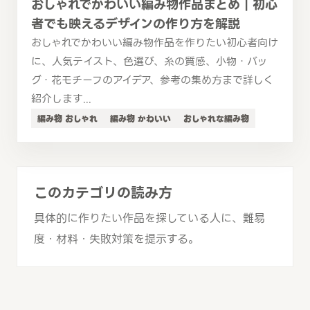
おしゃれでかわいい編み物作品まとめ｜初心
者でも映えるデザインの作り方を解説
おしゃれでかわいい編み物作品を作りたい初心者向け
に、人気テイスト、色選び、糸の質感、小物・バッ
グ・花モチーフのアイデア、参考の集め方まで詳しく
紹介します...
編み物 おしゃれ
編み物 かわいい
おしゃれな編み物
このカテゴリの読み方
具体的に作りたい作品を探している人に、難易
度・材料・失敗対策を提示する。