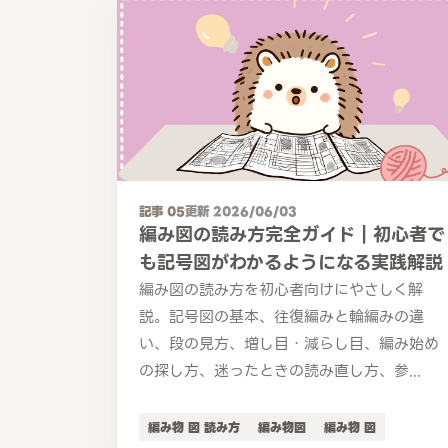
記事 05
更新 2026/06/03
編み図の読み方完全ガイド｜初心者で
も記号図がわかるようになる実践解説
編み図の読み方を初心者向けにやさしく解
説。記号図の基本、往復編みと輪編みの違
い、段の見方、増し目・減らし目、編み始め
の探し方、迷ったときの読み直し方、参...
編み物 図 読み方
編み物図
編み物 図