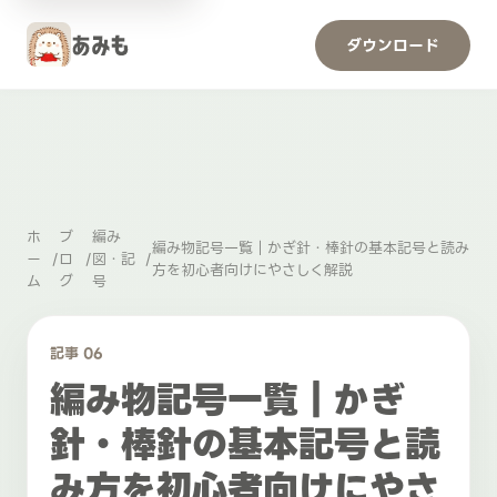
ダウンロード
ホ
ブ
編み
編み物記号一覧｜かぎ針・棒針の基本記号と読み
ー
/
ロ
/
図・記
/
方を初心者向けにやさしく解説
ム
グ
号
記事 06
編み物記号一覧｜かぎ
針・棒針の基本記号と読
み方を初心者向けにやさ