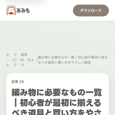
ダウンロード
ホ
ブ
道具・
編み物に必要なもの一覧｜初心者が最初に揃え
ー
/
ロ
/
糸・仕上
/
るべき道具と買い方をやさしく解説
ム
グ
げ
記事 28
編み物に必要なもの一覧
｜初心者が最初に揃える
べき道具と買い方をやさ