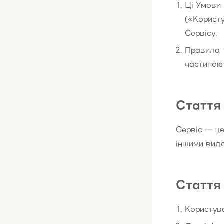
Ці Умови 
(«Корист
Сервісу.
Правила т
частиною
Стаття 
Сервіс — це
іншими вида
Стаття
Користува