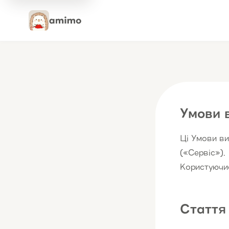
Умови 
Ці Умови в
(«Сервіс»).
Користуючис
Стаття