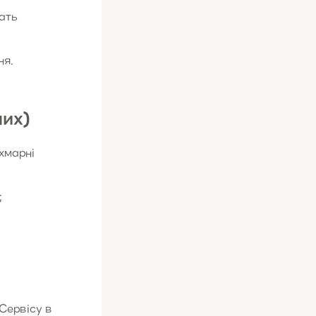
ать
ня.
них)
хмарні
;
Сервісу в