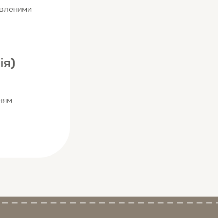
овленими
ія)
ням