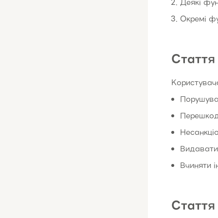
Деякі фун
Окремі фу
Стаття 
Користувач
Порушува
Перешкод
Несанкці
Видавати 
Вчиняти і
Стаття 