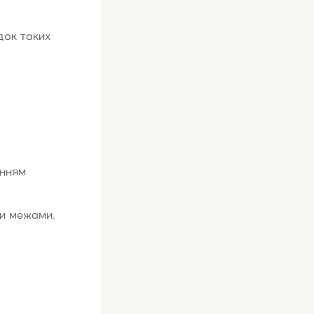
док таких
анням
ми межами.