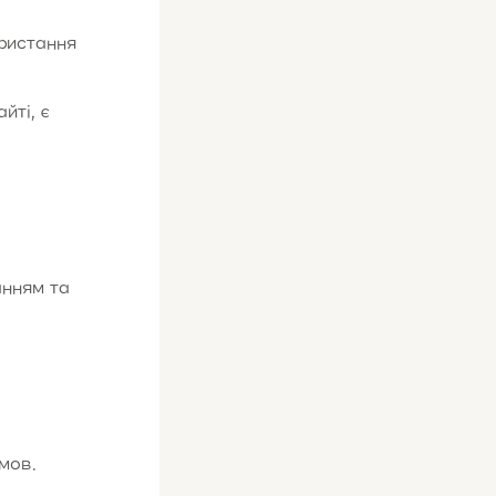
ристання
йті, є
анням та
мов.