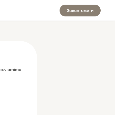
Завантажити
унку
amimo