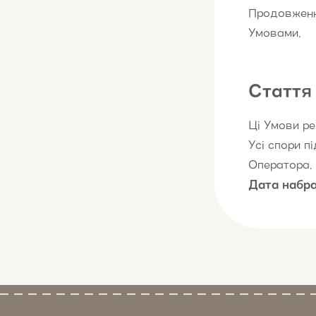
Продовження
Умовами.
Стаття 
Ці Умови ре
Усі спори п
Оператора.
Дата набра