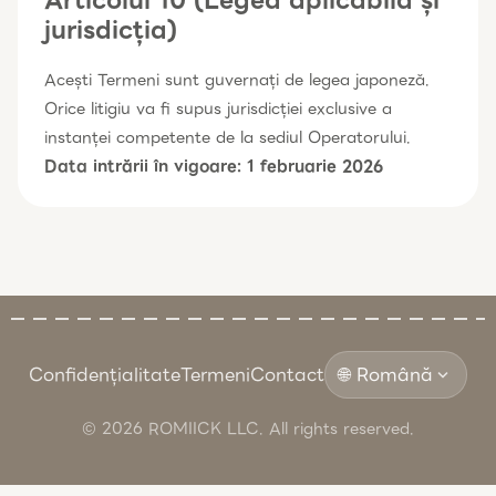
jurisdicția)
Acești Termeni sunt guvernați de legea japoneză.
Orice litigiu va fi supus jurisdicției exclusive a
instanței competente de la sediul Operatorului.
Data intrării în vigoare: 1 februarie 2026
Confidențialitate
Termeni
Contact
🌐 Română
expand_more
© 2026 ROMIICK LLC. All rights reserved.