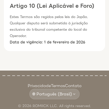
Artigo 10 (Lei Aplicável e Foro)
Estes Termos são regidos pelas leis do Japão.
Qualquer disputa será submetida à jurisdição
exclusiva do tribunal competente do local do
Operador.
Data de vigência: 1 de fevereiro de 2026
Privacidade
Termos
Contato
🌐 Português (Brasil)
expand_more
© 2026 ROMIICK LLC. All rights reserved.