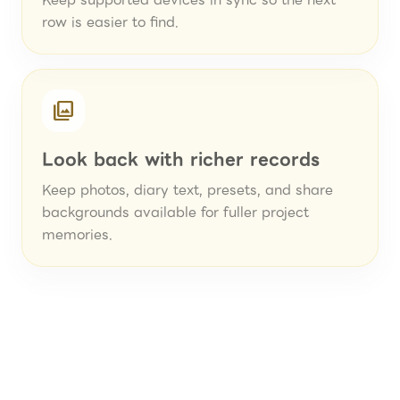
Keep supported devices in sync so the next
row is easier to find.
photo_library
Look back with richer records
Keep photos, diary text, presets, and share
backgrounds available for fuller project
memories.