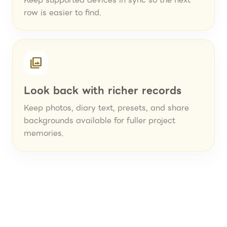
Keep supported devices in sync so the next
row is easier to find.
photo_library
Look back with richer records
Keep photos, diary text, presets, and share
backgrounds available for fuller project
memories.