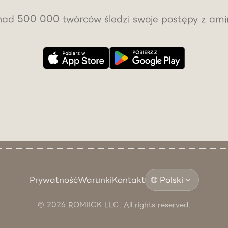
ad 500 000 twórców śledzi swoje postępy z am
Prywatność
Warunki
Kontakt
🌐 Polski
expand_more
© 2026 ROMIICK LLC. All rights reserved.