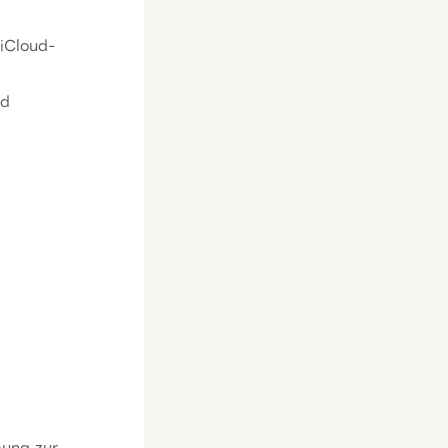
 iCloud-
nd