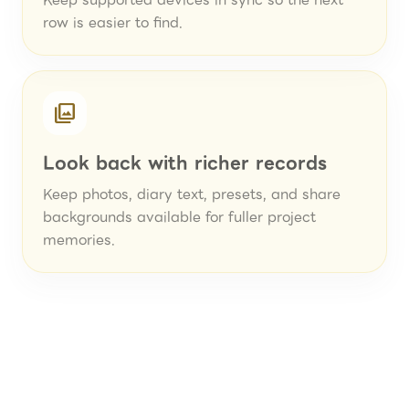
Keep supported devices in sync so the next
row is easier to find.
photo_library
Look back with richer records
Keep photos, diary text, presets, and share
backgrounds available for fuller project
memories.